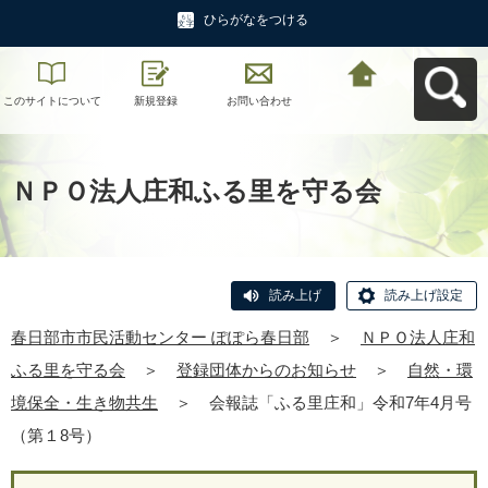
ひらがなをつける
このサイトについて
新規登録
お問い合わせ
春日部市市民活動セ
ンター ぽぽら春日部
へ戻る
ＮＰＯ法人庄和ふる里を守る会
読み上げ
読み上げ設定
春日部市市民活動センター ぽぽら春日部
＞
ＮＰＯ法人庄和
ふる里を守る会
＞
登録団体からのお知らせ
＞
自然・環
境保全・生き物共生
＞
会報誌「ふる里庄和」令和7年4月号
（第１8号）