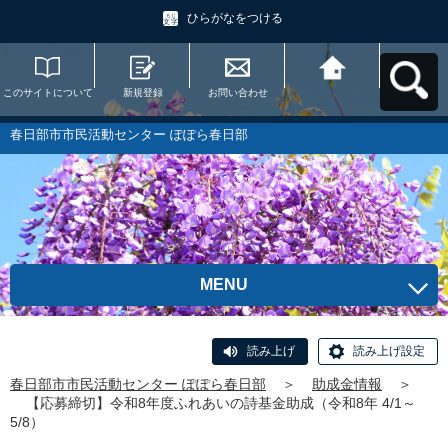
ひらがなをつける
このサイトについて
新規登録
お問い合わせ
春日部市市民活動セ
ンター ぽぽら春日部
へ戻る
春日部市市民活動センター ぽぽら春日部
MENU
読み上げ
読み上げ設定
春日部市市民活動センター ぽぽら春日部
＞
助成金情報
＞
【応募締切】令和8年度ふれあいの詩基金助成（令和8年 4/1～
5/8）