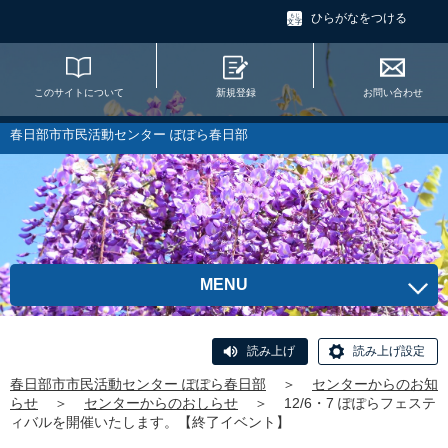
ひらがなをつける
このサイトについて
新規登録
お問い合わせ
春日部市市民活動センター ぽぽら春日部
MENU
読み上げ
読み上げ設定
春日部市市民活動センター ぽぽら春日部
＞
センターからのお知
らせ
＞
センターからのおしらせ
＞
12/6・7 ぽぽらフェステ
ィバルを開催いたします。【終了イベント】