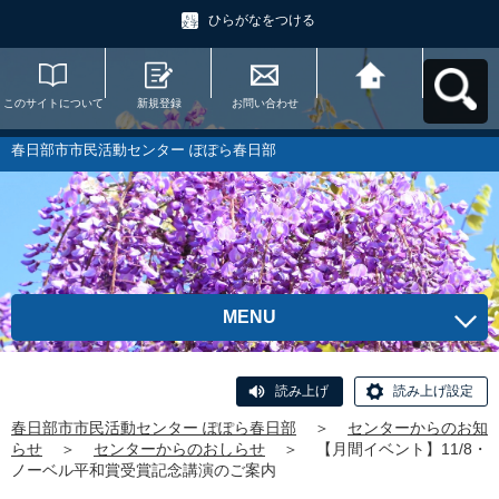
ひらがなをつける
このサイトについて
新規登録
お問い合わせ
春日部市市民活動セ
ンター ぽぽら春日部
へ戻る
春日部市市民活動センター ぽぽら春日部
MENU
読み上げ
読み上げ設定
春日部市市民活動センター ぽぽら春日部
＞
センターからのお知
らせ
＞
センターからのおしらせ
＞
【月間イベント】11/8・
ノーベル平和賞受賞記念講演のご案内