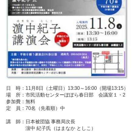
日 時：11月8日（土曜日）13:30～16:00（開場13:15）
場 所：市民活動センターぽぽら春日部 会議室１・2
参加費：無料
定 員：70名（先着順）中
講 師：日本被団協 事務局次長
濵中 紀子氏（はまなか としこ）