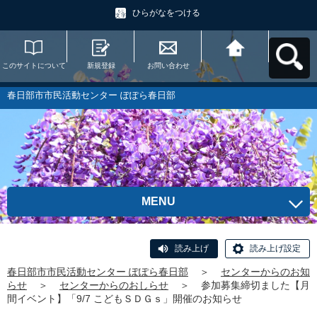
ひらがなをつける
このサイトについて
新規登録
お問い合わせ
春日部市市民活動セ
ンター ぽぽら春日部
へ戻る
春日部市市民活動センター ぽぽら春日部
MENU
読み上げ
読み上げ設定
春日部市市民活動センター ぽぽら春日部
＞
センターからのお知
らせ
＞
センターからのおしらせ
＞
参加募集締切ました【月
間イベント】「9/7 こどもＳＤＧｓ」開催のお知らせ