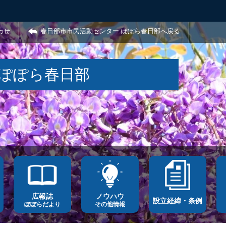
わせ
春日部市市民活動センター ぽぽら春日部へ戻る
 ぽぽら春日部
広報誌
ノウハウ
設立経緯・条例
ぽぽらだより
その他情報