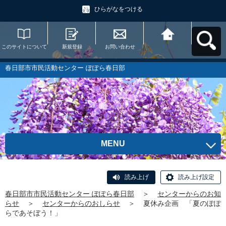
ひらがなをつける
このサイトについて
新規登録
お問い合わせ
春日部市市民活動セ
ンター ぽぽら春日部
へ戻る
春日部市市民活動センター ぽぽら春日部
MENU
読み上げ
読み上げ設定
春日部市市民活動センター ぽぽら春日部
＞
センターからのお知
らせ
＞
センターからのおしらせ
＞
夏休み企画 「夏のぽぽ
らであそぼう！」