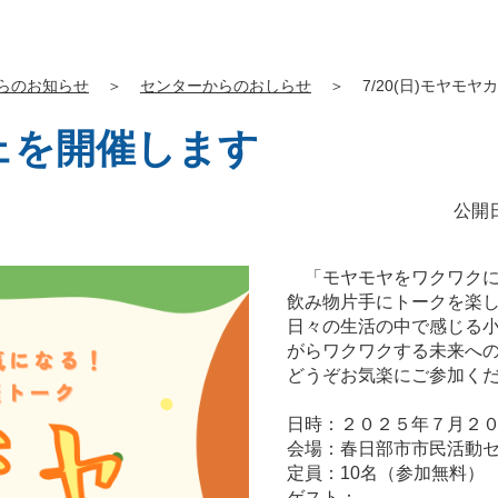
らのお知らせ
＞
センターからのおしらせ
＞
7/20(日)モヤモ
フェを開催します
公開日
「モヤモヤをワクワクに
飲み物片手にトークを楽
日々の生活の中で感じる
がらワクワクする未来へ
どうぞお気楽にご参加く
日時：２０２５年７月２
会場：春日部市市民活動
定員：10名（参加無料）
ゲスト：