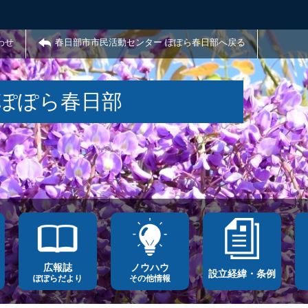
わせ
春日部市市民活動センター ぽぽら春日部へ戻る
 ぽぽら春日部
広報誌
ノウハウ
設立経緯・条例
ぽぽらだより
その他情報