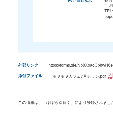
〒34
TEL:
popo
外部リンク
https://forms.gle/Np8XoaoCbhwH6
添付ファイル
モヤモヤカフェ7月チラシ.pdf
この情報は、「ぽぽら春日部」により登録されまし