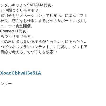
タルキッチンSAITAMA代表）
堂と仲間づくりモヤモヤ」
１階部分をリノベーションして店舗へ。にほんギフト
ー校長。感性をお仕事にするためのサポートに尽力し
ミュニティ食堂開催。
onnect+1代表）
まちづくりモヤモヤ」
日々の思い出も育める場所がもっと近くにあったら…
かべビジネスプランコンテスト」に応募し、グッドア
の目線で考えるまちづくりを模索中
て
ら
Np8XoaoCbhwH6e51A
センター