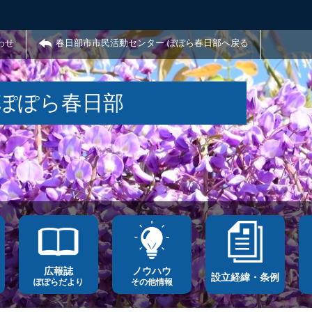
わせ
春日部市市民活動センター ぽぽら春日部へ戻る
 ぽぽら春日部
広報誌
ノウハウ
設立経緯・条例
ぽぽらだより
その他情報