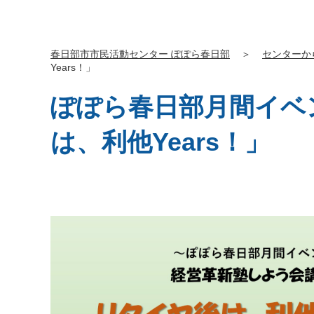
春日部市市民活動センター ぽぽら春日部
＞
センターか
Years！」
ぽぽら春日部月間イベ
は、利他Years！」