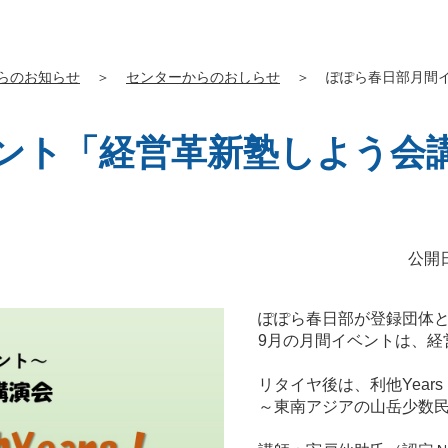
らのお知らせ
＞
センターからのおしらせ
＞
ぽぽら春日部月間
ント「経営革新塾しよう会
公開日
ぽぽら春日部が登録団体
9月の月間イベントは、経
リタイヤ後は、利他Years
～東南アジアの山岳少数