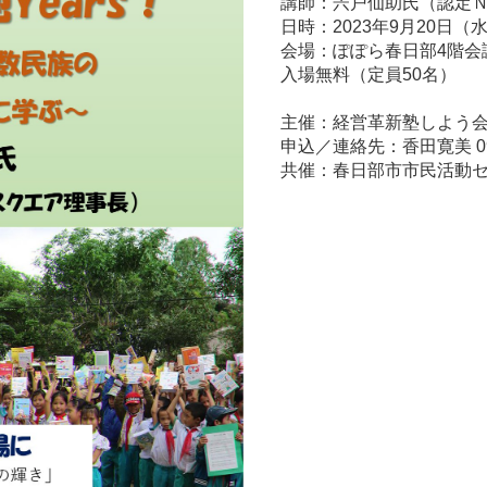
講師：宍戸仙助氏（認定Ｎ
日時：2023年9月20日（水） 
会場：ぽぽら春日部4階会
入場無料（定員50名）
主催：経営革新塾しよう会（https
申込／連絡先：香田寛美 090-
共催：春日部市市民活動