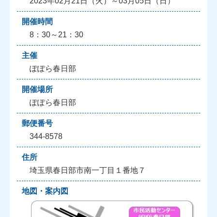
2023年02月21日（火）～03月05日（日）
開催時間
8：30～21：30
主催
ぽぽら春日部
開催場所
ぽぽら春日部
郵便番号
344-8578
住所
埼玉県春日部市南一丁目１番地７
地図・案内図