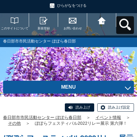
ひらがなをつける
このサイトについて
新規登録
お問い合わせ
春日部市市民活動セ
ンター ぽぽら春日部
へ戻る
春日部市市民活動センター ぽぽら春日部
MENU
読み上げ
読み上げ設定
春日部市市民活動センター ぽぽら春日部
＞
イベント情報
＞
その他
＞
ぽぽらフェスティバル2022リレー展示 第六弾！