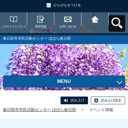
ひらがなをつける
このサイトについて
新規登録
お問い合わせ
春日部市市民活動セ
ンター ぽぽら春日部
へ戻る
春日部市市民活動センター ぽぽら春日部
MENU
読み上げ
読み上げ設定
春日部市市民活動センター ぽぽら春日部
＞
イベント情報