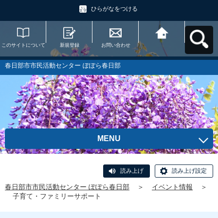
ひらがなをつける
このサイトについて
新規登録
お問い合わせ
春日部市市民活動セ
ンター ぽぽら春日部
へ戻る
春日部市市民活動センター ぽぽら春日部
MENU
読み上げ
読み上げ設定
春日部市市民活動センター ぽぽら春日部
＞
イベント情報
＞
子育て・ファミリーサポート