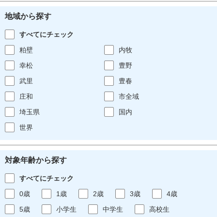
地域から探す
すべてにチェック
粕壁
内牧
幸松
豊野
武里
豊春
庄和
市全域
埼玉県
国内
世界
対象年齢から探す
すべてにチェック
0歳
1歳
2歳
3歳
4歳
5歳
小学生
中学生
高校生