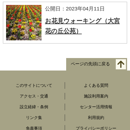
公開日：2023年04月11日
お花見ウォーキング（大宮
花の丘公苑）
ページの先頭に戻る
このサイトについて
よくある質問
アクセス・交通
施設利用案内
設立経緯・条例
センター活用情報
リンク集
利用規約
免責事項
プライバシーポリシー